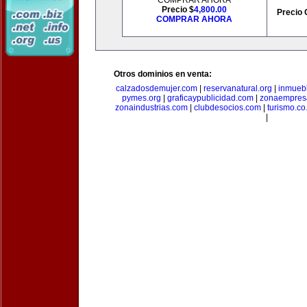
COMPRAR AHORA
Precio $
4,800.00
Precio 
COMPRAR AHORA
Otros dominios en venta:
calzadosdemujer.com
|
reservanatural.org
|
inmueb
pymes.org
|
graficaypublicidad.com
|
zonaempresa
zonaindustrias.com
|
clubdesocios.com
|
turismo.co.
|