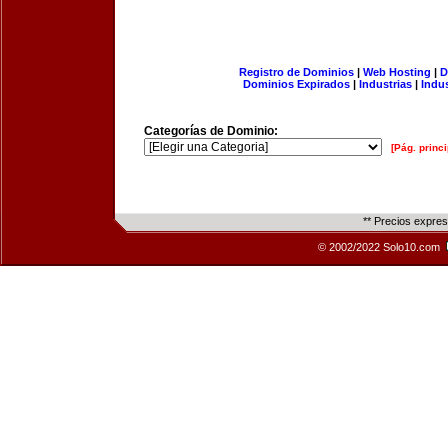
Registro de Dominios
|
Web Hosting
|
D
Dominios Expirados
|
Industrias
|
Indu
Categorías de Dominio:
[Pág. princi
** Precios expre
© 2002/2022 Solo10.com