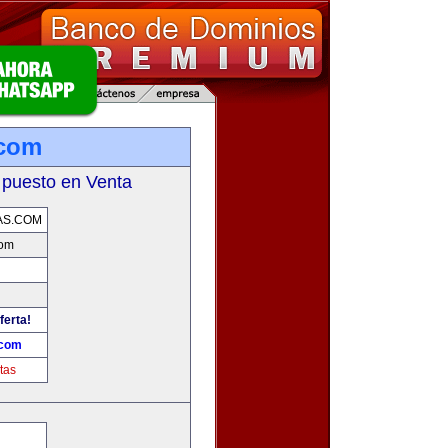
.com
 puesto en Venta
AS.COM
com
ferta!
.com
tas