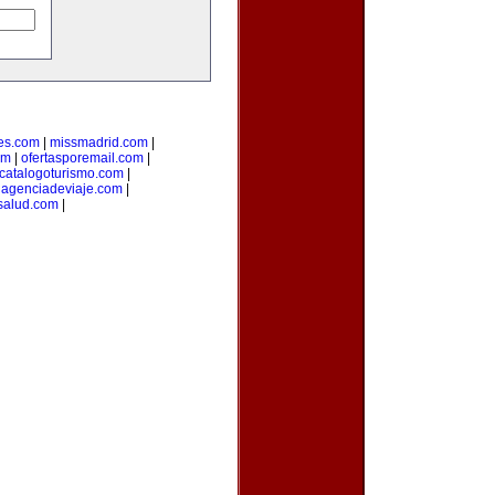
es.com
|
missmadrid.com
|
om
|
ofertasporemail.com
|
catalogoturismo.com
|
uagenciadeviaje.com
|
salud.com
|