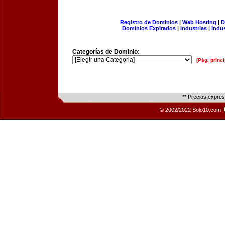
Registro de Dominios
|
Web Hosting
|
D
Dominios Expirados
|
Industrias
|
Indu
Categorías de Dominio:
[Pág. princi
** Precios expre
© 2002/2022 Solo10.com