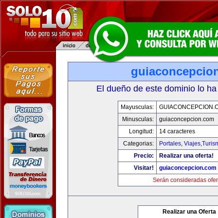
guiaconcepcio
El dueño de este dominio lo ha
Mayusculas:
GUIACONCEPCION.
Minusculas:
guiaconcepcion.com
Longitud:
14 caracteres
Categorias:
Portales
,
Viajes,Turi
Precio:
Realizar una oferta!
Visitar!
guiaconcepcion.com
Serán consideradas ofer
Realizar una Oferta