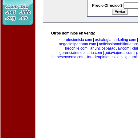
Precio Ofrecido $
Otros dominios en venta:
elprofesionista.com
|
estrategiamarketing.com
negociospanama.com
|
noticiasinmobiliarias.c
forochile.com
|
anunciosparaguay.com
|
clu
gerenciainmobiliaria.com
|
guiaviajeros.com
|
p
bienesenventa.com
|
forodeopiniones.com
|
guiami
|