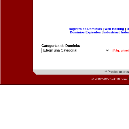
Registro de Dominios
|
Web Hosting
|
D
Dominios Expirados
|
Industrias
|
Indu
Categorías de Dominio:
[Pág. princi
** Precios expre
© 2002/2022 Solo10.com