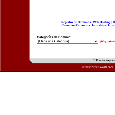
Registro de Dominios
|
Web Hosting
|
D
Dominios Expirados
|
Industrias
|
Indu
Categorías de Dominio:
[Pág. princi
** Precios expre
© 2002/2022 Solo10.com