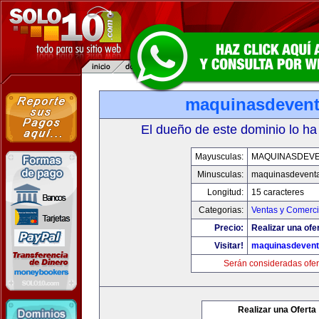
maquinasdeven
El dueño de este dominio lo ha
Mayusculas:
MAQUINASDEV
Minusculas:
maquinasdevent
Longitud:
15 caracteres
Categorias:
Ventas y Comerci
Precio:
Realizar una ofe
Visitar!
maquinasdeven
Serán consideradas ofer
Realizar una Oferta