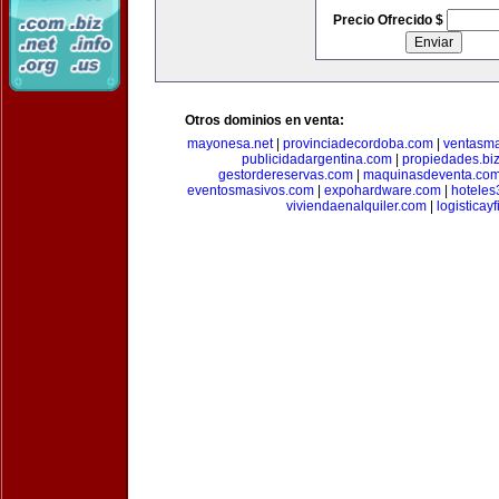
Precio Ofrecido $
Otros dominios en venta:
mayonesa.net
|
provinciadecordoba.com
|
ventasma
publicidadargentina.com
|
propiedades.bi
gestordereservas.com
|
maquinasdeventa.co
eventosmasivos.com
|
expohardware.com
|
hotele
viviendaenalquiler.com
|
logisticay