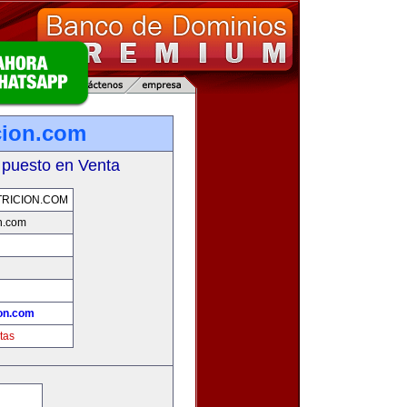
cion.com
 puesto en Venta
RICION.COM
n.com
on.com
tas