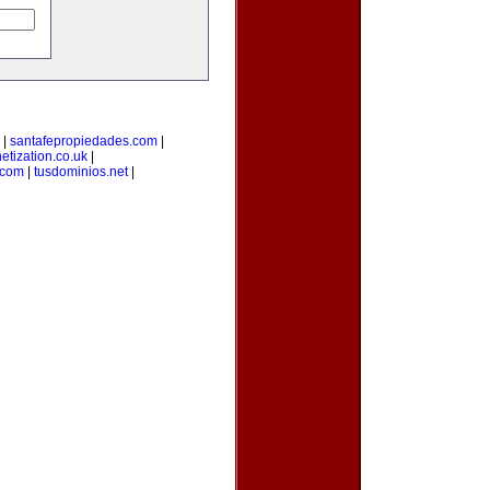
|
santafepropiedades.com
|
netization.co.uk
|
.com
|
tusdominios.net
|