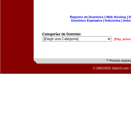
Registro de Dominios
|
Web Hosting
|
D
Dominios Expirados
|
Industrias
|
Indu
Categorías de Dominio:
[Pág. princi
** Precios expre
© 2002/2022 Solo10.com