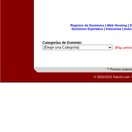
Registro de Dominios
|
Web Hosting
|
D
Dominios Expirados
|
Industrias
|
Indu
Categorías de Dominio:
[Pág. princi
** Precios expre
© 2002/2022 Solo10.com