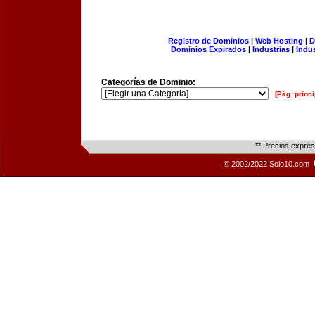
Registro de Dominios
|
Web Hosting
|
D
Dominios Expirados
|
Industrias
|
Indu
Categorías de Dominio:
[Pág. princi
** Precios expre
© 2002/2022 Solo10.com