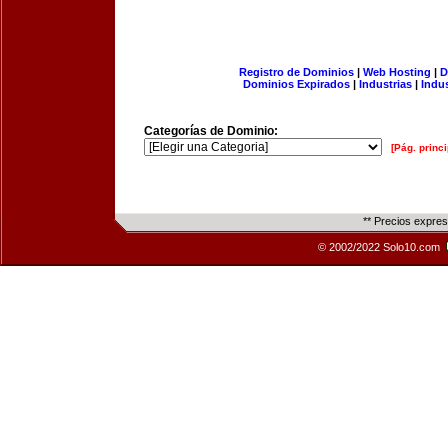
Registro de Dominios
|
Web Hosting
|
D
Dominios Expirados
|
Industrias
|
Indu
Categorías de Dominio:
[Pág. princi
** Precios expre
© 2002/2022 Solo10.com