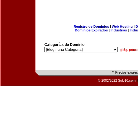
Registro de Dominios
|
Web Hosting
|
D
Dominios Expirados
|
Industrias
|
Indu
Categorías de Dominio:
[Pág. princi
** Precios expre
© 2002/2022 Solo10.com