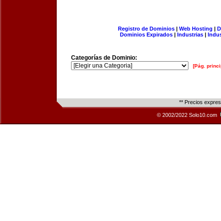
Registro de Dominios
|
Web Hosting
|
D
Dominios Expirados
|
Industrias
|
Indu
Categorías de Dominio:
[Pág. princi
** Precios expre
© 2002/2022 Solo10.com