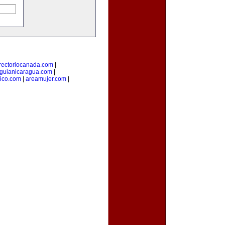
rectoriocanada.com
|
guianicaragua.com
|
ico.com
|
areamujer.com
|