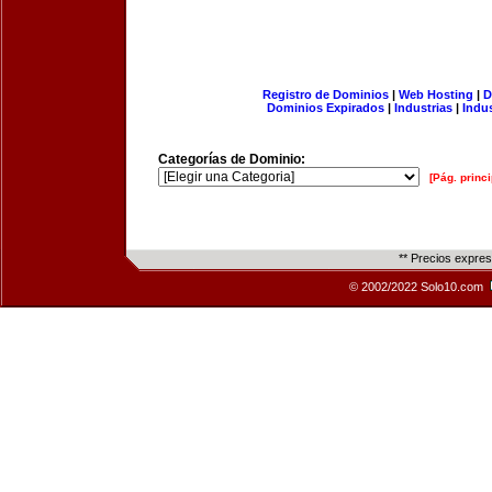
Registro de Dominios
|
Web Hosting
|
D
Dominios Expirados
|
Industrias
|
Indu
Categorías de Dominio:
[Pág. princi
** Precios expre
© 2002/2022 Solo10.com