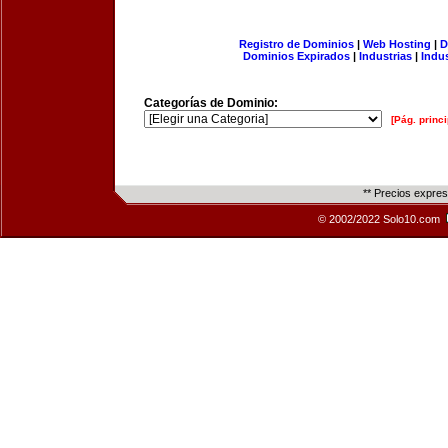
Registro de Dominios
|
Web Hosting
|
D
Dominios Expirados
|
Industrias
|
Indu
Categorías de Dominio:
[Pág. princi
** Precios expre
© 2002/2022 Solo10.com