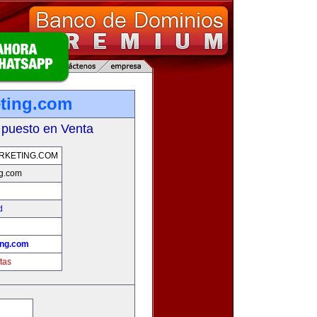
ting.com
 puesto en Venta
RKETING.COM
ng.com
d
ing.com
tas