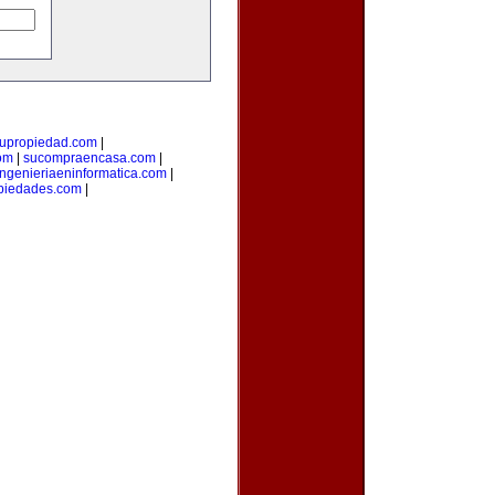
upropiedad.com
|
om
|
sucompraencasa.com
|
ingenieriaeninformatica.com
|
opiedades.com
|