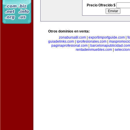
Precio Ofrecido $
Otros dominios en venta:
zonabursatil.com
|
exportimportguide.com
|
f
guiadelinks.com
|
iprofesionales.com
|
maspromoci
paginaprofesional.com
|
barcelonapublicidad.co
rentadeinmuebles.com
|
seleccio