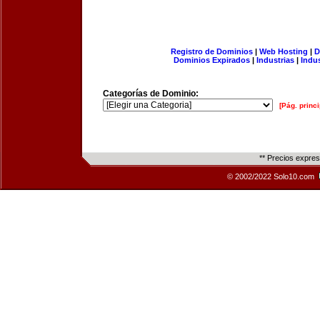
Registro de Dominios
|
Web Hosting
|
D
Dominios Expirados
|
Industrias
|
Indu
Categorías de Dominio:
[Pág. princi
** Precios expre
© 2002/2022 Solo10.com