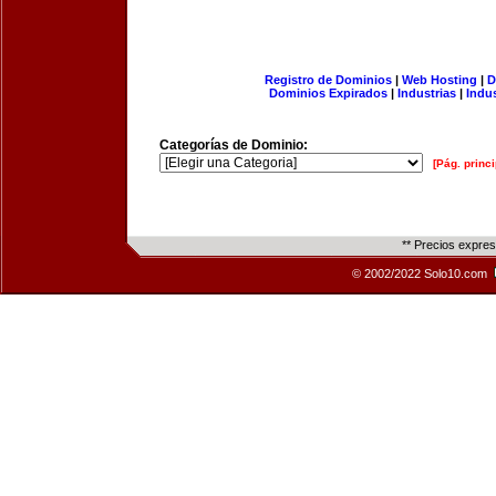
Registro de Dominios
|
Web Hosting
|
D
Dominios Expirados
|
Industrias
|
Indu
Categorías de Dominio:
[Pág. princi
** Precios expre
© 2002/2022 Solo10.com