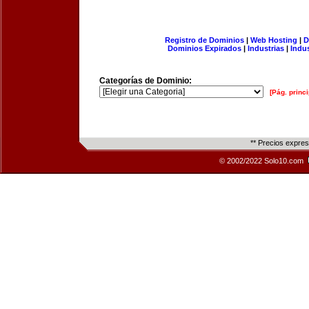
Registro de Dominios
|
Web Hosting
|
D
Dominios Expirados
|
Industrias
|
Indu
Categorías de Dominio:
[Pág. princi
** Precios expre
© 2002/2022 Solo10.com