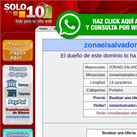
zonaelsalvado
El dueño de este dominio lo ha
Mayusculas:
ZONAELSALVA
Minusculas:
zonaelsalvador.
Longitud:
14 caracteres
Categorias:
Portales
Precio:
Realizar una ofe
Visitar!
zonaelsalvador
Serán consideradas ofer
Realizar una Oferta