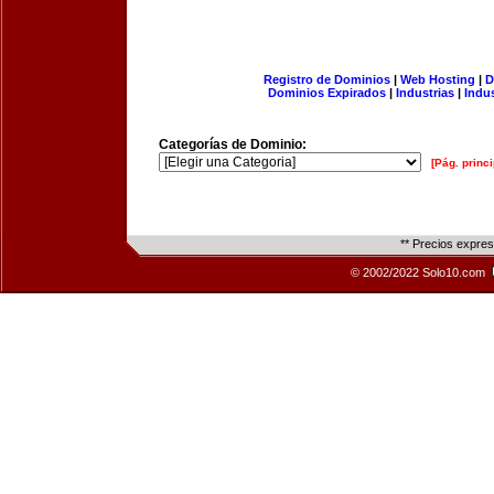
Registro de Dominios
|
Web Hosting
|
D
Dominios Expirados
|
Industrias
|
Indu
Categorías de Dominio:
[Pág. princi
** Precios expre
© 2002/2022 Solo10.com