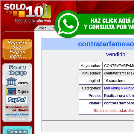
contratarfamos
Vendido!
Mayusculas:
CONTRATARFAM
Minusculas:
contratarfamosos
Longitud:
16 caracteres
Categorias:
Marketing y Publi
Precio:
Realizar una ofer
Visitar!
contratarfamoso
Serán consideradas ofer