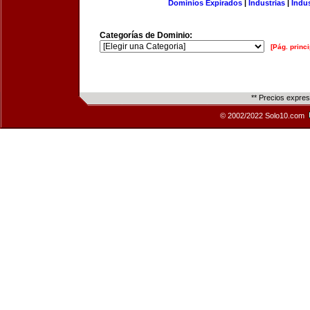
Dominios Expirados
|
Industrias
|
Indu
Categorías de Dominio:
[Pág. princi
** Precios expre
© 2002/2022 Solo10.com