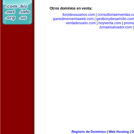
Otros dominios en venta:
forodeusuarios.com
|
consultoriaenventas.
ganedineroenlaweb.com
|
gestionydesarrollo.co
ventadesuelo.com
|
hoyventa.com
|
promo
zonaelsalvador.com
|
Registro de Dominios
|
Web Hosting
|
D