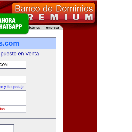
s.com
 puesto en Venta
.COM
smo y Hospedaje
m
tas