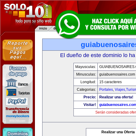
guiabuenosaire
El dueño de este dominio lo ha
Mayusculas:
GUIABUENOSAIRES
Minusculas:
guiabuenosaires.com
Longitud:
15 caracteres
Categorias:
Portales
,
Viajes,Turi
Precio:
Realizar una oferta!
Visitar!
guiabuenosaires.co
Serán consideradas ofer
Realizar una Oferta