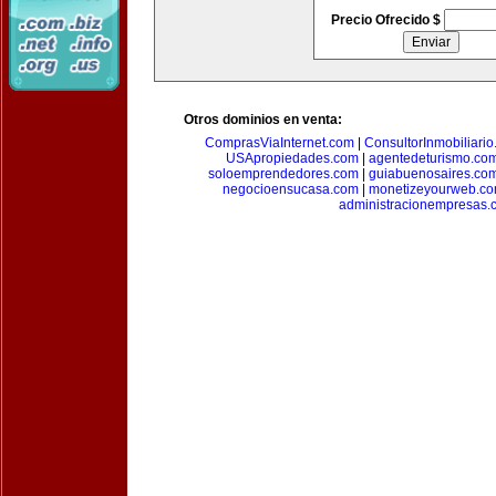
Precio Ofrecido $
Otros dominios en venta:
ComprasViaInternet.com
|
ConsultorInmobiliari
USApropiedades.com
|
agentedeturismo.co
soloemprendedores.com
|
guiabuenosaires.co
negocioensucasa.com
|
monetizeyourweb.c
administracionempresas.