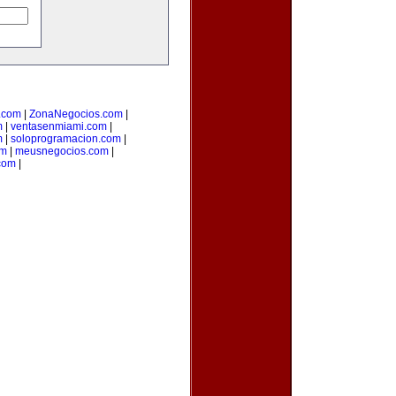
o.com
|
ZonaNegocios.com
|
m
|
ventasenmiami.com
|
m
|
soloprogramacion.com
|
om
|
meusnegocios.com
|
com
|