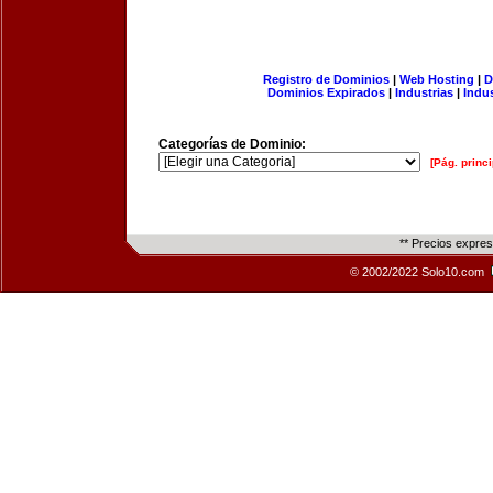
Registro de Dominios
|
Web Hosting
|
D
Dominios Expirados
|
Industrias
|
Indu
Categorías de Dominio:
[Pág. princi
** Precios expre
© 2002/2022 Solo10.com