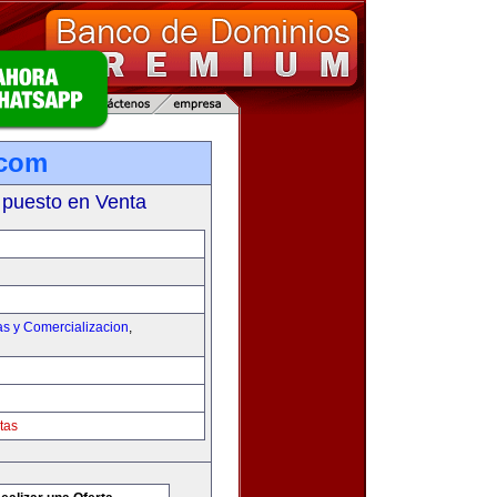
.com
 puesto en Venta
as y Comercializacion
,
tas