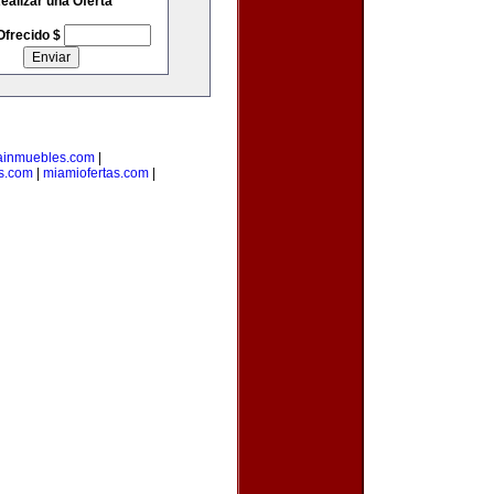
ealizar una Oferta
Ofrecido $
ainmuebles.com
|
s.com
|
miamiofertas.com
|