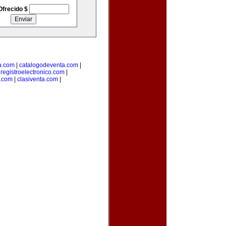
Ofrecido $
a.com
|
catalogodeventa.com
|
|
registroelectronico.com
|
s.com
|
clasiventa.com
|