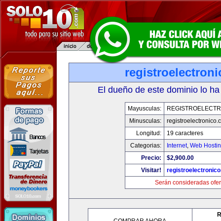
registroelectron
El dueño de este dominio lo ha
Mayusculas:
REGISTROELECTR
Minusculas:
registroelectronico
Longitud:
19 caracteres
Categorias:
Internet
,
Web Hostin
Precio:
$2,900.00
Visitar!
registroelectronic
Serán consideradas ofer
R