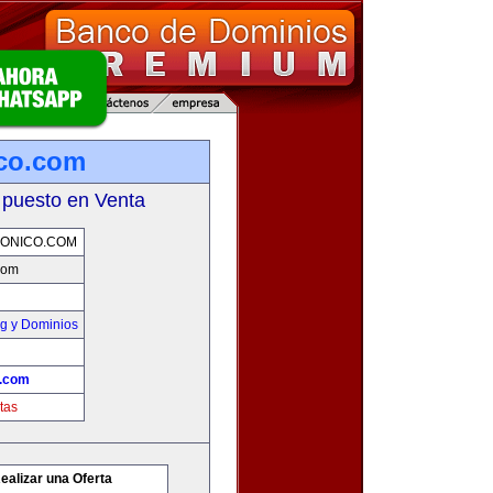
ico.com
 puesto en Venta
ONICO.COM
.com
g y Dominios
o.com
tas
ealizar una Oferta