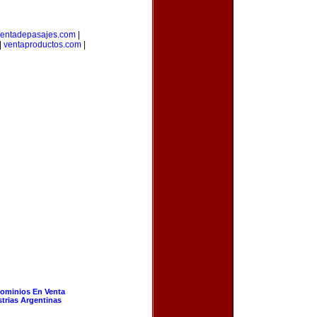
entadepasajes.com
|
|
ventaproductos.com
|
ominios En Venta
strias Argentinas