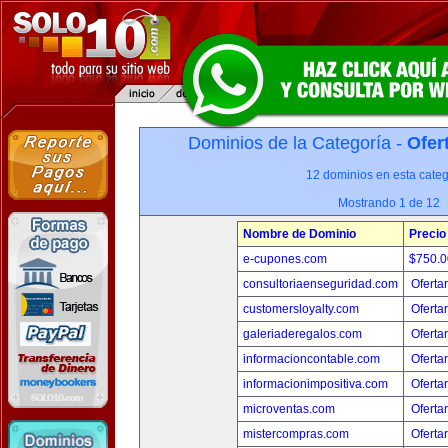
Dominios de la Categoría -
Ofer
12 dominios en esta categ
Mostrando 1 de 12
Nombre de Dominio
Precio
e-cupones.com
$750.
consultoriaenseguridad.com
Oferta
customersloyalty.com
Oferta
galeriaderegalos.com
Oferta
informacioncontable.com
Oferta
informacionimpositiva.com
Oferta
microventas.com
Oferta
mistercompras.com
Oferta