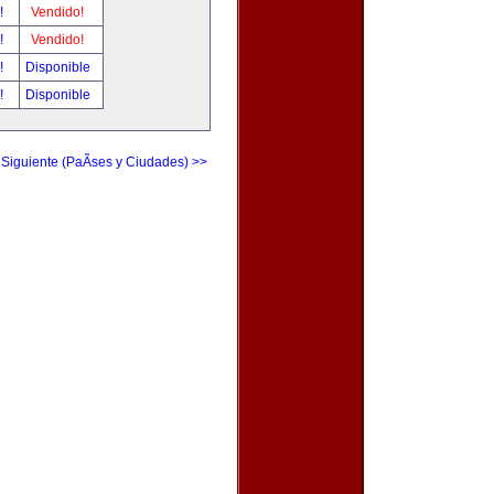
r!
Vendido!
r!
Vendido!
r!
Disponible
r!
Disponible
 Siguiente (PaÃ­ses y Ciudades) >>