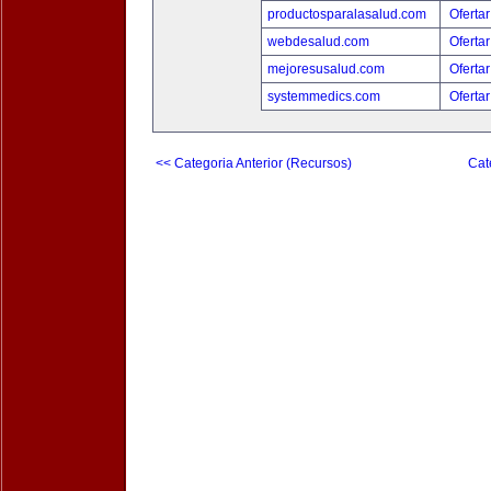
productosparalasalud.com
Ofertar
webdesalud.com
Ofertar
mejoresusalud.com
Ofertar
systemmedics.com
Ofertar
<< Categoria Anterior (Recursos)
Cat