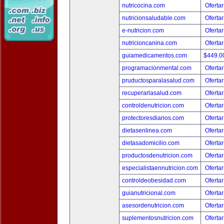
nutricocina.com
Ofertar
nutricionsaludable.com
Ofertar
e-nutricion.com
Ofertar
nutricioncanina.com
Ofertar
guiamedicamentos.com
$449.
programacionmental.com
Ofertar
pruductosparalasalud.com
Ofertar
recuperarlasalud.com
Ofertar
controldenutricion.com
Ofertar
protectoresdiarios.com
Ofertar
dietasenlinea.com
Ofertar
dietasadomicilio.com
Ofertar
productosdenutricion.com
Ofertar
especialistaennutricion.com
Ofertar
controldeobesidad.com
Ofertar
guianutricional.com
Ofertar
asesordenutricion.com
Ofertar
suplementosnutricion.com
Ofertar