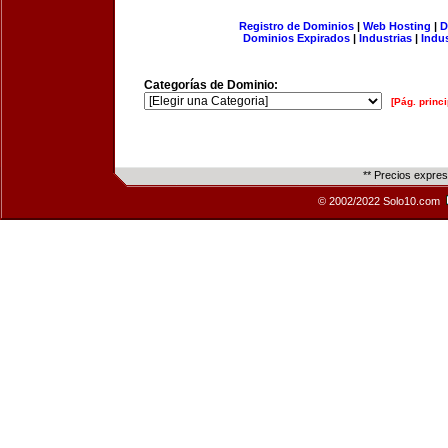
Registro de Dominios
|
Web Hosting
|
D
Dominios Expirados
|
Industrias
|
Indu
Categorías de Dominio:
[Pág. princi
** Precios expre
© 2002/2022 Solo10.com