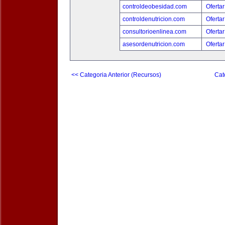
controldeobesidad.com
Ofertar
controldenutricion.com
Ofertar
consultorioenlinea.com
Ofertar
asesordenutricion.com
Ofertar
<< Categoria Anterior (Recursos)
Cat