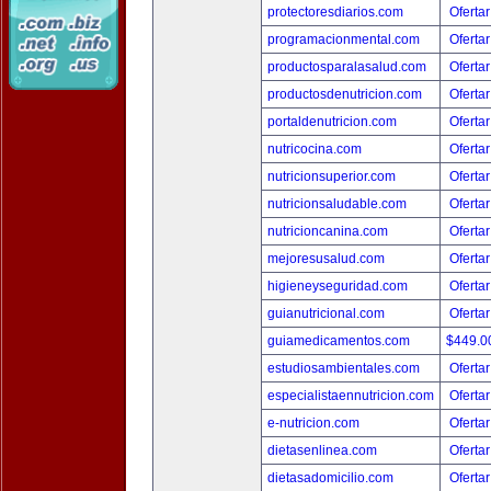
protectoresdiarios.com
Ofertar
programacionmental.com
Ofertar
productosparalasalud.com
Ofertar
productosdenutricion.com
Ofertar
portaldenutricion.com
Ofertar
nutricocina.com
Ofertar
nutricionsuperior.com
Ofertar
nutricionsaludable.com
Ofertar
nutricioncanina.com
Ofertar
mejoresusalud.com
Ofertar
higieneyseguridad.com
Ofertar
guianutricional.com
Ofertar
guiamedicamentos.com
$449.
estudiosambientales.com
Ofertar
especialistaennutricion.com
Ofertar
e-nutricion.com
Ofertar
dietasenlinea.com
Ofertar
dietasadomicilio.com
Ofertar