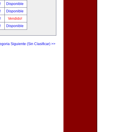
!
Disponible
!
Disponible
!
Vendido!
!
Disponible
egoria Siguiente (Sin Clasificar) >>