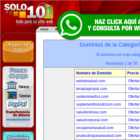
Dominios de la Categor
30 dominios en esta categ
Mostrando 1 de 30
Nombre de Dominio
Precio
webdesalud.com
Ofertar
terapiagrupal.com
Ofertar
systemmedics.com
Ofertar
suplementosnutricion.com
Ofertar
saludenlinea.com
Ofertar
saludcorporal.com
Ofertar
recuperarlasalud.com
Ofertar
pruductosparalasalud.com
Ofertar