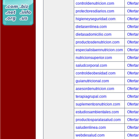
controldenutricion.com
Ofertar
protectoresdiarios.com
Ofertar
higieneyseguridad.com
Ofertar
dietasenlinea.com
Ofertar
dietasadomicilio.com
Ofertar
productosdenutricion.com
Ofertar
especialistaennutricion.com
Ofertar
nutricionsuperior.com
Ofertar
saludcorporal.com
Ofertar
controldeobesidad.com
Ofertar
guianutricional.com
Ofertar
asesordenutricion.com
Ofertar
terapiagrupal.com
Ofertar
suplementosnutricion.com
Ofertar
estudiosambientales.com
Ofertar
productosparalasalud.com
Ofertar
saludenlinea.com
Ofertar
webdesalud.com
Ofertar