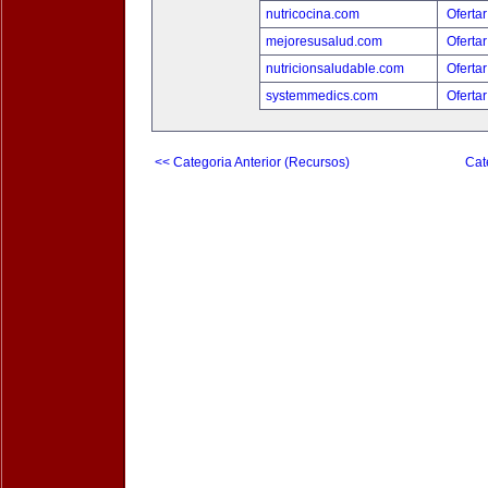
nutricocina.com
Ofertar
mejoresusalud.com
Ofertar
nutricionsaludable.com
Ofertar
systemmedics.com
Ofertar
<< Categoria Anterior (Recursos)
Cat