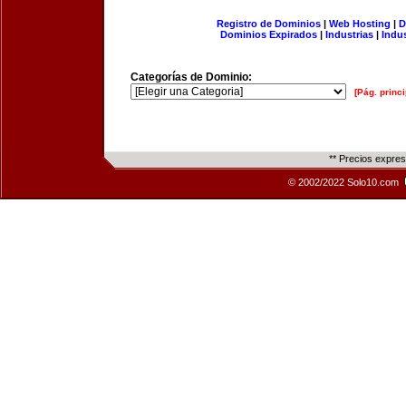
Registro de Dominios
|
Web Hosting
|
D
Dominios Expirados
|
Industrias
|
Indu
Categorías de Dominio:
[Pág. princi
** Precios expre
© 2002/2022 Solo10.com